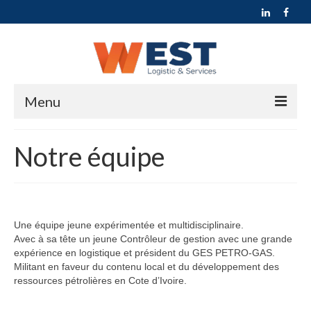
Menu
ACCUEIL
Notre équipe
QUI SOMMES NOUS ?
ACTIVITÉS
Transport, Logistique et Supply Chain
Une équipe jeune expérimentée et multidisciplinaire.
Avec à sa tête un jeune Contrôleur de gestion avec une grande
Transport et Location de véhicule
expérience en logistique et président du GES PETRO-GAS.
Militant en faveur du contenu local et du développement des
ressources pétrolières en Cote d’Ivoire.
Transport et Distribution
Transport du personnel