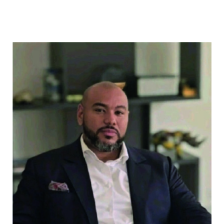
Échafaudage et Échafaudeurs
Fourniture matériel, équipements
Construction et aménagement BTP
Dragage, chargement
Mise à disposition d’équipement
Maintenance
Exploitation et maintenance
ÉQUIPE
RÉALISATIONS
CONTACT