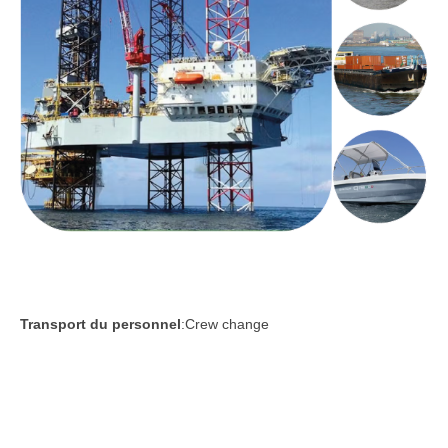
Échafaudage et Échafaudeurs
Fourniture matériel, équipements
Construction et aménagement BTP
Dragage, chargement
Mise à disposition d’équipement
Maintenance
Exploitation et maintenance
Transport du personnel
:Crew change
ÉQUIPE
RÉALISATIONS
CONTACT