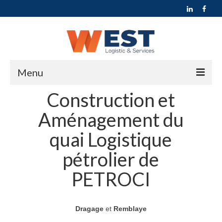
Menu
Construction et
ACCUEIL
Aménagement du
QUI SOMMES NOUS ?
quai Logistique
ACTIVITÉS
pétrolier de
Transport, Logistique et Supply Chain
PETROCI
Transport et Location de véhicule
Transport et Distribution
Dragage
et
Remblaye
Transport du personnel