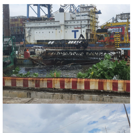
Échafaudage et Échafaudeurs
Fourniture matériel, équipements
Construction et aménagement BTP
Dragage, chargement
Mise à disposition d’équipement
Maintenance
Exploitation et maintenance
ÉQUIPE
RÉALISATIONS
CONTACT