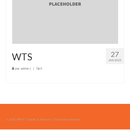
Échafaudage et Échafaudeurs
Fourniture matériel, équipements
Construction et aménagement BTP
Dragage, chargement
27
WTS
Mise à disposition d’équipement
JAN 2025
par
admin
|
|
0
Maintenance
Exploitation et maintenance
ÉQUIPE
RÉALISATIONS
CONTACT
© 2026 WEST Logistic & Services | Tous droits réservés